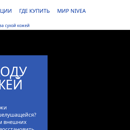
АЦИИ
ГДЕ КУПИТЬ
МИР
NIVEA
за сухой кожей
e. Пожалуйста, ознакомьтесь с
информацией по использованию файлов coo
ПРИНЯТЬ
ХОДУ
ИЗМЕНИТЬ
ЖЕЙ
ожи
 шелушащейся?
ем внешних
восстановить