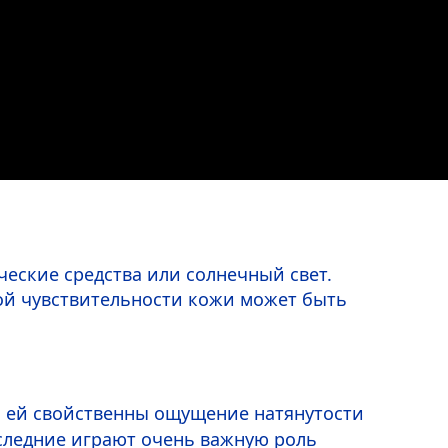
ческие средства или солнечный свет.
ной чувствительности кожи может быть
ь, ей свойственны ощущение натянутости
следние играют очень важную роль