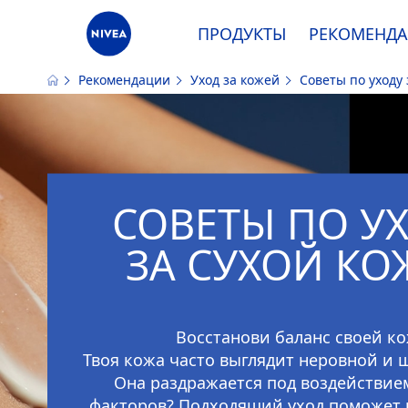
ПРОДУКТЫ
РЕКОМЕНД
Рекомендации
Уход за кожей
Советы по уходу 
Наш сайт использует файлы cooki
СОВЕТЫ ПО У
ЗА СУХОЙ КО
Восстанови баланс своей к
Твоя кожа часто выглядит неровной и
Она раздражается под воздействи
факторов? Подходящий уход поможет 