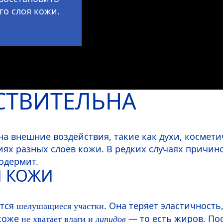
го слоя кожи.
СТВИТЕЛЬНА
на внешние воздействия, такие как духи, космети
циях разных слоев кожи. В редких случаях причи
одермит.
Й КОЖИ
ются
. Она теряет эластичност
шелушащиеся участки
 коже
— то есть жиров. По
не хватает влаги и
липидов