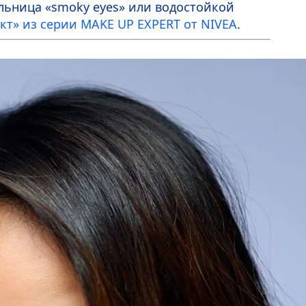
ельница
«smoky eyes»
или водостойкой
кт» из серии
MAKE UP EXPERT
от
NIVEA
.