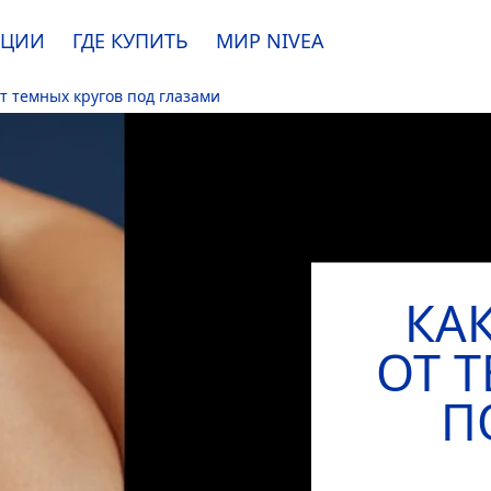
АЦИИ
ГДЕ КУПИТЬ
МИР
NIVEA
от темных кругов под глазами
e. Пожалуйста, ознакомьтесь с
информацией по использованию файлов coo
ПРИНЯТЬ
ИЗМЕНИТЬ
КА
ОТ 
П