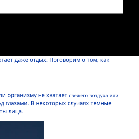
огает даже отдых. Поговорим о том, как
ли организму не хватает
свежего воздуха или
од глазами. В некоторых случаях темные
ты лица.