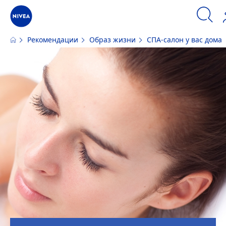
Рекомендации
Образ жизни
СПА-салон у вас дома
Наш сайт использует файлы cookie. Пожалуйста, ознакомьтесь с
информацией по использованию файлов cookie и аналогичных инстру
ПРИНЯТЬ
ИЗМЕНИТЬ