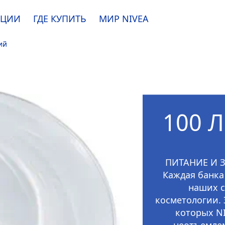
АЦИИ
ГДЕ КУПИТЬ
МИР
NIVEA
ий
e. Пожалуйста, ознакомьтесь с
информацией по использованию файлов coo
ПРИНЯТЬ
100 
ИЗМЕНИТЬ
ПИТАНИЕ И 
Каждая банка
наших с
косметологии.
которых
N
неотъемлем