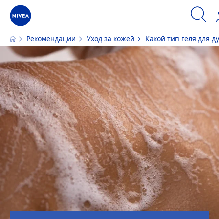
Рекомендации
Уход за кожей
Какой тип геля для д
Наш сайт использует файлы cookie. Пожалуйста, ознакомьтесь с
информацией по использованию файлов cookie и аналогичных инстру
ПРИНЯТЬ
ИЗМЕНИТЬ