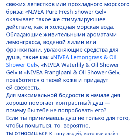
свежих лепестков или прохладного морского
бриза: «
NIVEA
Pure
Fresh
Shower Gel
»
оказывает такое же стимулирующее
действие, как и холодная морская вода.
Обладающие живительными ароматами
лемонграсса, водяной лилии или
франжипани, увлажняющие средства для
душа, такие как «
NIVEA
Lemongrass & Oil
Shower Gel
», «
NIVEA
Waterlily & Oil Shower
Gel
» и «
NIVEA
Frangipani & Oil Shower Gel
»,
позаботятся о твоей коже и придадут
ей свежесть.
Для максимальной бодрости в начале дня
хорошо помогает контрастный душ —
почему бы тебе не попробовать его?
Если ты принимаешь душ не только для того,
чтобы помыться, то, вероятно,
ты относишься к
типу людей, которые любят