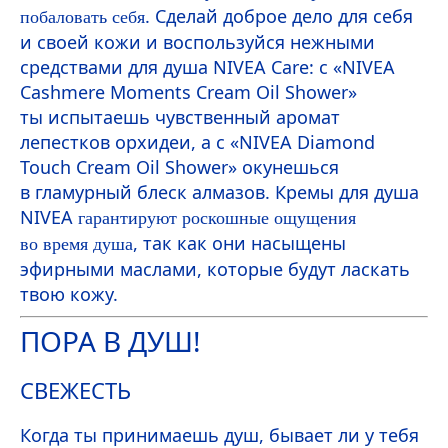
. Сделай доброе дело для себя
побаловать себя
и своей кожи и воспользуйся нежными
средствами для душа
NIVEA
Care
: с «
NIVEA
Cashmere Mo
men
ts Cream Oil Shower
»
ты испытаешь чувственный аромат
лепестков орхидеи, а с «
NIVEA
Diamond
Touch Cream Oil Shower
» окунешься
в гламурный блеск алмазов. Кремы для душа
NIVEA
гарантируют роскошные ощущения
, так как они насыщены
во время душа
эфирными маслами, которые будут ласкать
твою кожу.
ПОРА В ДУШ!
СВЕЖЕСТЬ
Когда ты принимаешь душ, бывает ли у тебя