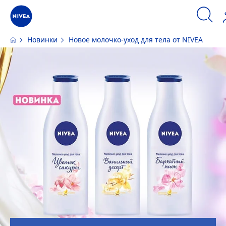
Новинки
Новое молочко-уход для тела от
NIVEA
Наш сайт использует файлы cookie. Пожалуйста, ознакомьтесь с
информацией по использованию файлов cookie и аналогичных инстру
ПРИНЯТЬ
ИЗМЕНИТЬ