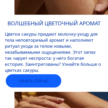
ВОЛШЕБНЫЙ ЦВЕТОЧНЫЙ АРОМАТ
Цветки сакуры придают молочку-уходу для
тела неповторимый аромат и наполняют
ритуал ухода за телом новыми,
незабываемыми ощущениями. Этот запах
так чарует неспроста: у него богатая
история. Заинтригованы? Узнайте больше о
цветках сакуры.
УЗНАТЬ СЕЙЧАС