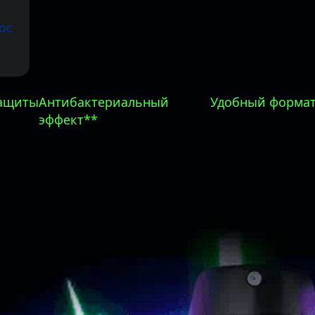
ос
защиты
Антибактериальный
Удобный форма
эффект**