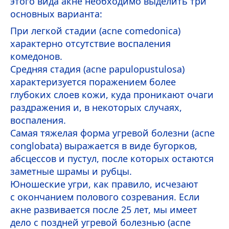
этого вида акне необходимо выделить три
основных варианта:
При легкой стадии (
аcne comedonica
)
характерно отсутствие воспаления
комедонов.
Средняя стадия (
acne papulopustulosa
)
характеризуется поражением более
глубоких слоев кожи, куда проникают очаги
раздражения и, в некоторых случаях,
воспаления.
Самая тяжелая форма угревой болезни (
аcne
conglobata
) выражается в виде бугорков,
абсцессов и пустул, после которых остаются
заметные шрамы и рубцы.
Юношеские угри, как правило, исчезают
с окончанием полового созревания. Если
акне развивается после 25 лет, мы имеет
дело с поздней угревой болезнью (
acne