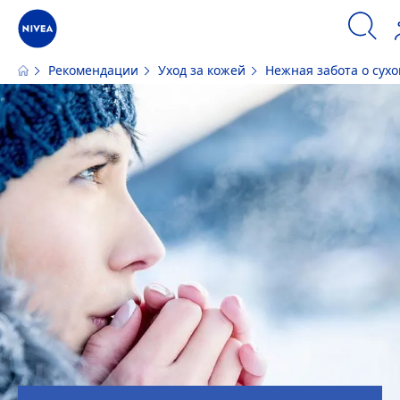
Рекомендации
Уход за кожей
Нежная забота о сухо
Наш сайт использует файлы cookie. Пожалуйста, ознакомьтесь с
информацией по использованию файлов cookie и аналогичных инстру
ПРИНЯТЬ
ИЗМЕНИТЬ