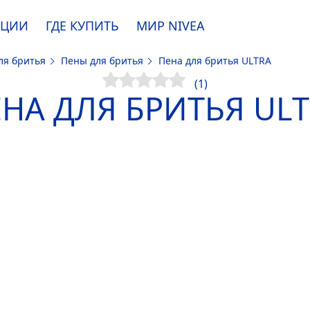
АЦИИ
ГДЕ КУПИТЬ
МИР
NIVEA
ля бритья
Пены для бритья
Пена для бритья ULTRA
e. Пожалуйста, ознакомьтесь с
информацией по использованию файлов coo
(1)
НА ДЛЯ БРИТЬЯ UL
ПРИНЯТЬ
ИЗМЕНИТЬ