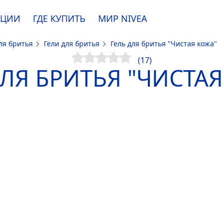
АЦИИ
ГДЕ КУПИТЬ
МИР
NIVEA
ля бритья
Гели для бритья
Гель для бритья "Чистая кожа"
e. Пожалуйста, ознакомьтесь с
информацией по использованию файлов coo
(17)
ДЛЯ БРИТЬЯ "ЧИСТАЯ
ПРИНЯТЬ
ИЗМЕНИТЬ