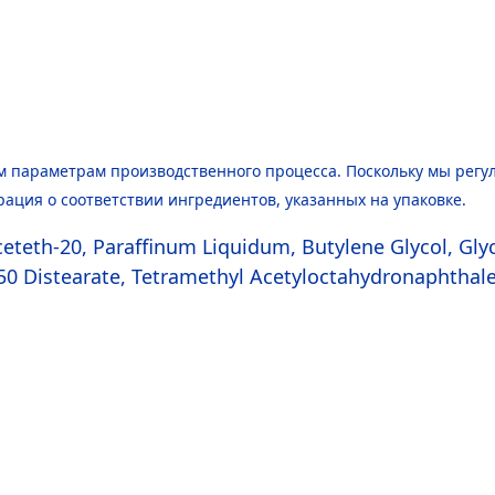
 параметрам производственного процесса. Поскольку мы регу
рация о соответствии ингредиентов, указанных на упаковке.
ceteth-20, Paraffinum L
iq
uidum, Butylene Glycol, Gly
150 Distearate, Tetramethyl Acetylocta
hydro
naphthale