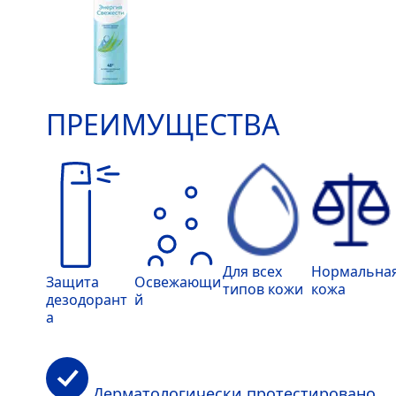
ПРЕИМУЩЕСТВА
Для всех
Нормальна
Защита
Освежающи
типов кожи
кожа
дезодорант
й
а
Дерматологически протестировано