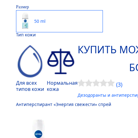
Размер
50 ml
Тип кожи
КУПИТЬ МО
Б
Для всех
Нормальная
(3)
типов кожи
кожа
Дезодоранты и антиперсп
Антиперспирант «Энергия свежести» спрей