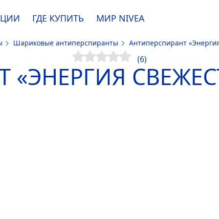
АЦИИ
ГДЕ КУПИТЬ
МИР
NIVEA
ты
Шариковые антиперспиранты
Антиперспирант «Энерги
e. Пожалуйста, ознакомьтесь с
информацией по использованию файлов coo
(6)
Т «ЭНЕРГИЯ СВЕЖЕ
ПРИНЯТЬ
ИЗМЕНИТЬ