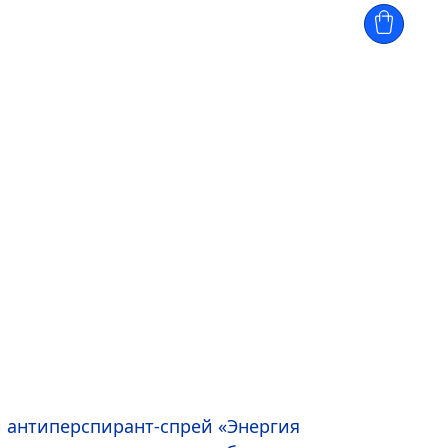
к.
й антиперспирант-спрей «Энергия