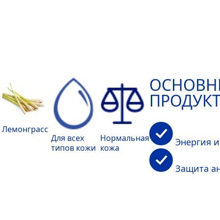
ОСНОВН
ПРОДУКТ
Лемонграсс
Для всех
Нормальная
Энергия и
типов кожи
кожа
Защита ан