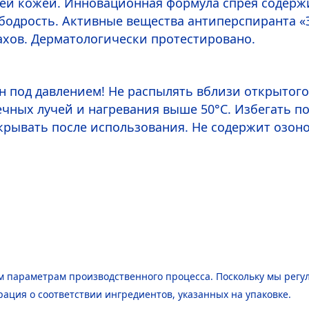
оей кожей. Инновационная формула спрея содержи
бодрость. Активные вещества антиперспиранта «Э
образования пятен. Не наносите на раздраженну
пахов. Дерматологически протестировано.
 под давлением! Не распылять вблизи открытого
чных лучей и нагревания выше 50°C. Избегать по
вскрывать после использования. Не содержит озо
 параметрам производственного процесса. Поскольку мы регу
рация о соответствии ингредиентов, указанных на упаковке.