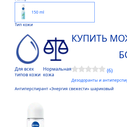
150 ml
Тип кожи
КУПИТЬ МО
Б
Для всех
Нормальная
(6)
типов кожи
кожа
Дезодоранты и антиперсп
Антиперспирант «Энергия свежести» шариковый