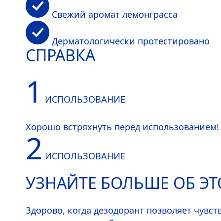
Свежий аромат лемонграсса
Дерматологически протестировано
СПРАВКА
1
ИСПОЛЬЗОВАНИЕ
Хорошо встряхнуть перед использованием!
2
ИСПОЛЬЗОВАНИЕ
УЗНАЙТЕ БОЛЬШЕ ОБ Э
Распыляйте продукт с расстояния 15 см в т
3
Здорово, когда дезодорант позволяет чувс
ИСПОЛЬЗОВАНИЕ