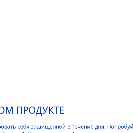
ТОМ ПРОДУКТЕ
ечение 2–3 секунд на сухую, чистую кожу подмыше
твовать себя защищенной в течение дня. Попробу