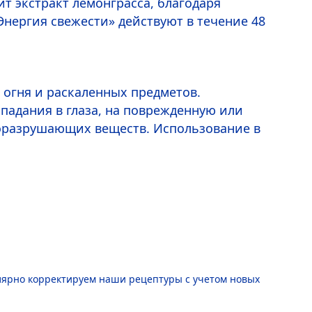
т экстракт лемонграсса, благодаря
нергия свежести» действуют в течение 48
ю или поврежденную кожу.
 огня и раскаленных предметов.
падания в глаза, на поврежденную или
норазрушающих веществ. Использование в
лярно корректируем наши рецептуры с учетом новых