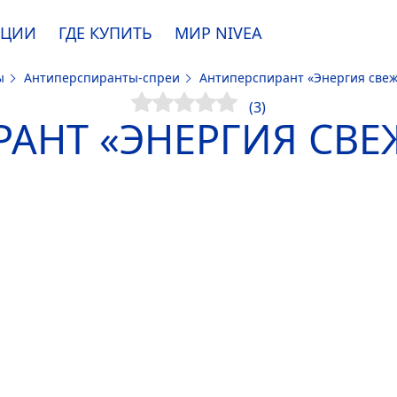
АЦИИ
ГДЕ КУПИТЬ
МИР
NIVEA
ты
Антиперспиранты-спреи
Антиперспирант «Энергия свеж
e. Пожалуйста, ознакомьтесь с
информацией по использованию файлов coo
(3)
АНТ «ЭНЕРГИЯ СВЕ
ПРИНЯТЬ
ИЗМЕНИТЬ