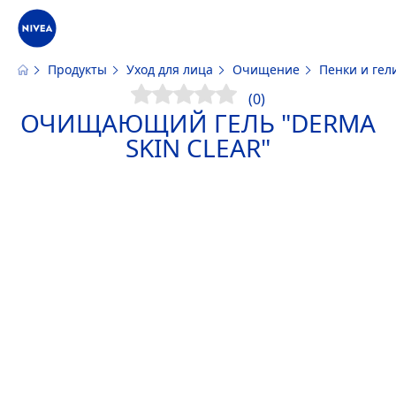
Продукты
Уход для лица
Очищение
Пенки и ге
Наш сайт использует файлы cookie. Пожалуйста, ознакомьтесь с
инфо
файлов cookie и аналогичных инструментов
(0)
ОЧИЩАЮЩИЙ ГЕЛЬ "DERMA
SKIN
CLEAR"
ПРИНЯТЬ
ИЗМЕНИТЬ