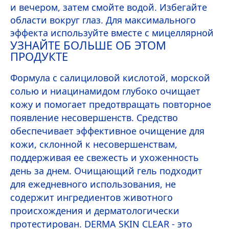
и вечером, затем смойте водой. Избегайте
области вокруг глаз. Для максимального
эффекта используйте вместе с мицеллярной
УЗНАЙТЕ БОЛЬШЕ ОБ ЭТОМ
водой и тоником из линейки DERMA
SKIN
ПРОДУКТЕ
CLEAR.
Формула с салициловой кислотой, морской
солью и ниацинамидом глубоко очищает
кожу и помогает предотвращать повторное
появление несовершенств. Средство
обеспечивает эффективное очищение для
кожи, склонной к несовершенствам,
поддерживая ее свежесть и ухоженность
день за днем. Очищающий гель подходит
для ежедневного использования, не
содержит ингредиентов животного
происхождения и дерматологически
протестирован. DERMA
SKIN
CLEAR - это