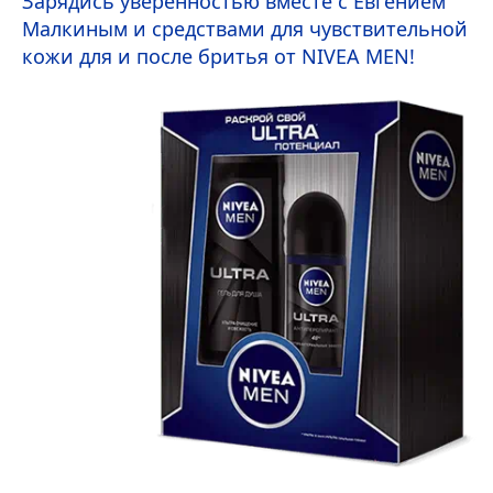
Зарядись уверенностью вместе с Евгением
Малкиным и средствами для чувствительной
кожи для и после бритья от
NIVEA
MEN
!