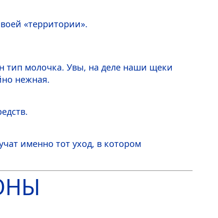
своей «территории».
н тип молочка. Увы, на деле наши щеки
йно нежная.
редств.
чат именно тот уход, в котором
ОНЫ