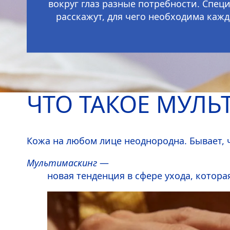
вокруг глаз разные потребности. Спе
расскажут, для чего необходима кажд
ЧТО ТАКОЕ МУЛЬ
Кожа на любом лице неоднородна. Бывает, ч
Мультимаскинг
—
новая тенденция в сфере ухода, котора