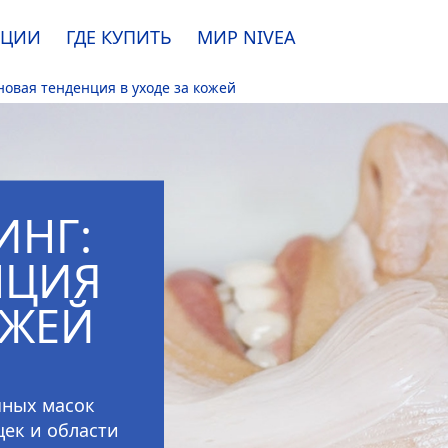
АЦИИ
ГДЕ КУПИТЬ
МИР
NIVEA
новая тенденция в уходе за кожей
e. Пожалуйста, ознакомьтесь с
информацией по использованию файлов coo
ПРИНЯТЬ
ИНГ:
ИЗМЕНИТЬ
НЦИЯ
ОЖЕЙ
чных масок
щек и области