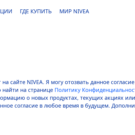
АЦИИ
ГДЕ КУПИТЬ
МИР
NIVEA
e. Пожалуйста, ознакомьтесь с
информацией по использованию файлов coo
ПРИНЯТЬ
ИЗМЕНИТЬ
т на сайте
NIVEA
. Я могу отозвать данное соглас
 найти на странице
Политику Конфиденциальнос
рмацию о новых продуктах, текущих акциях или
данное согласие в любое время в будущем. Допо