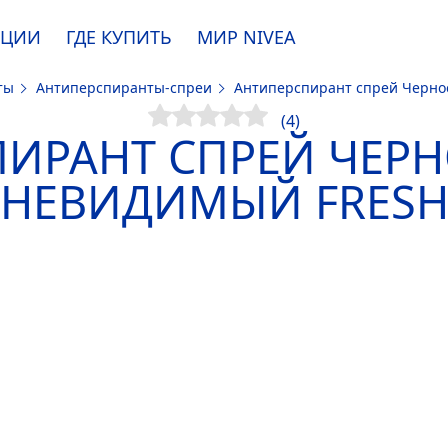
АЦИИ
ГДЕ КУПИТЬ
МИР
NIVEA
нты
Антиперспиранты-спреи
Антиперспирант спрей Черно
e. Пожалуйста, ознакомьтесь с
информацией по использованию файлов coo
(4)
ИРАНТ СПРЕЙ ЧЕРН
НЕВИДИМЫЙ
FRES
ПРИНЯТЬ
ИЗМЕНИТЬ