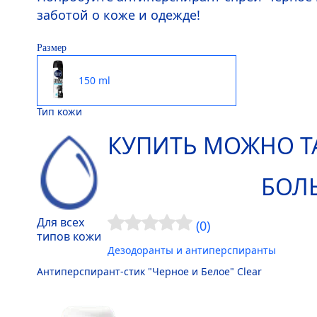
заботой о коже и одежде!
Размер
150 ml
Тип кожи
КУПИТЬ МОЖНО Т
БОЛ
Для всех
(0)
типов кожи
Дезодоранты и антиперспиранты
Антиперспирант-стик "Черное и Белое" Clear