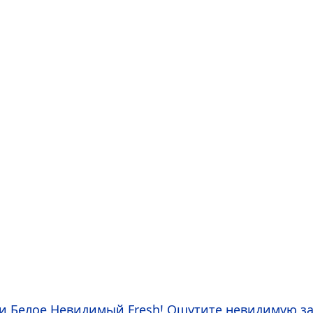
 и Белое Невидимый
Fresh
! Ощутите невидимую защ