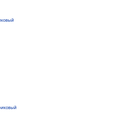
иковый
риковый