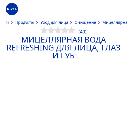
Продукты
Уход для лица
Очищение
Мицеллярна
Наш сайт использует файлы cookie. Пожалуйста, ознакомьтесь с
инфо
файлов cookie и аналогичных инструментов
(40)
МИЦЕЛЛЯРНАЯ ВОДА
RE
FRESH
ING ДЛЯ ЛИЦА, ГЛАЗ
И ГУБ
ПРИНЯТЬ
ИЗМЕНИТЬ