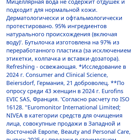
Мицеллярная вода не содержит отдушек и
подходит для нормальной кожи.
Дерматологически и офтальмологически
протестировано. 95% ингредиентов
натурального происхождения (включая
воду)'. Бутылочка изготовлена на 97% из
переработанного пластика (за исключением
этикетки, колпачка и вставки-дозатора).
Re
fresh
ing - освежающая. *Исследование в
2024 г. Consumer and Clinical Science,
Beiersdorf, Германия, 21 доброволец. **По
опросу среди 43 женщин в 2024 г. Eurofins
EVIC SAS, Франция. 'Согласно расчету по ISO
16128. ''Euromonitor International Limited;
NIVEA
в категории средств для очищения
лица, совокупные продажи в Западной и
Восточной Европе,
Beauty
and Personal
Care
,
выпуск 2025 г.; продажи в стоимостном