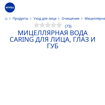
Продукты
Уход для лица
Очищение
Мицеллярная
Наш сайт использует файлы cookie. Пожалуйста, ознакомьтесь с
инфо
файлов cookie и аналогичных инструментов
(73)
МИЦЕЛЛЯРНАЯ ВОДА
CARING ДЛЯ ЛИЦА, ГЛАЗ И
ГУБ
ПРИНЯТЬ
ИЗМЕНИТЬ