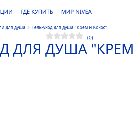
АЦИИ
ГДЕ КУПИТЬ
МИР
NIVEA
ли для душа
Гель-уход для душа "Крем и Кокос"
e. Пожалуйста, ознакомьтесь с
информацией по использованию файлов coo
(0)
Д ДЛЯ ДУША "КРЕМ
ПРИНЯТЬ
ИЗМЕНИТЬ