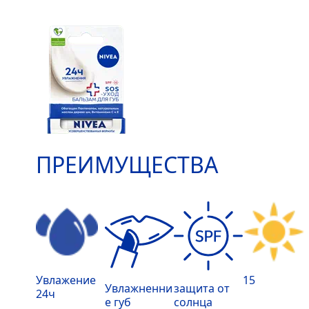
ПРЕИМУЩЕСТВА
Увлажение
15
Увлажненни
защита от
24ч
е губ
солнца