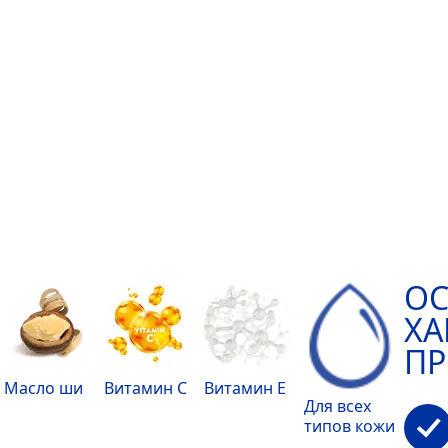
О
ХА
ПР
Масло ши
Витамин С
Витамин Е
Для всех
типов кожи