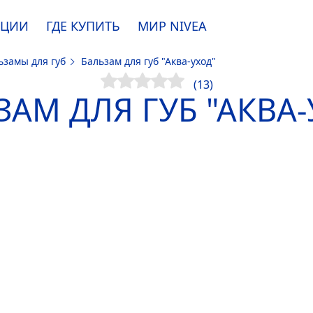
АЦИИ
ГДЕ КУПИТЬ
МИР
NIVEA
ьзамы для губ
Бальзам для губ "Аква-уход"
e. Пожалуйста, ознакомьтесь с
информацией по использованию файлов coo
(13)
ЗАМ ДЛЯ ГУБ "АКВА-
ПРИНЯТЬ
ИЗМЕНИТЬ