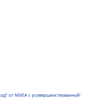
ход" от
NIVEA
с усовершенствованной'